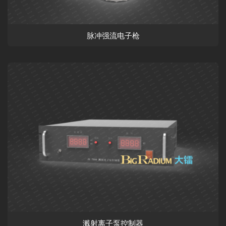
脉冲强流电子枪
溅射离子泵控制器